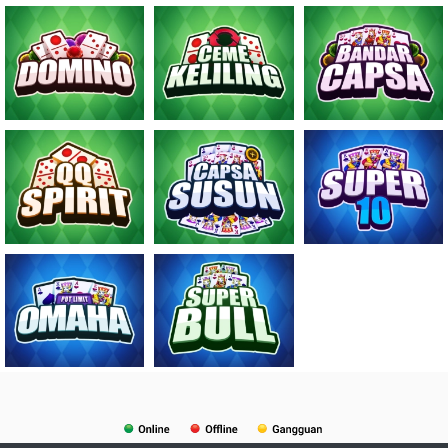
Referral
Promosi
Hubungi Kami
Live Chat
Pengaduan Customer
Pilih Bahasa:
MASUK
DAFTAR
&copy; AJUDAN88 : Server Taruhan Online
Dengan Winrate RTP 98% Gacor. Hak Cipta
Dilindungi.