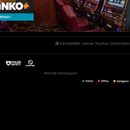
Plinko+
AJUDAN88 : Server Taruhan Online Deng
Metode Pembayaran