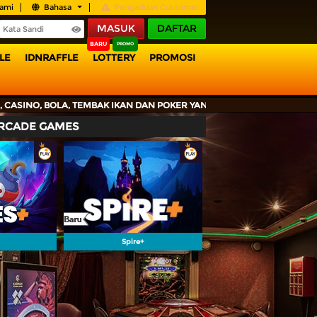
ami
Bahasa
Pengaduan Customer
DAFTAR
BARU
PROMO
LE
IDNRAFFLE
LOTTERY
PROMOSI
O, BOLA, TEMBAK IKAN DAN POKER YANG TERLENGKAP DAN TERPERCAYA.
ARCADE GAMES
Spire+