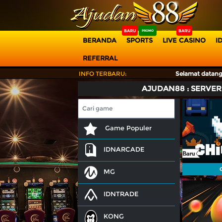
BARU
BARU
PROMO
BERANDA
SPORTS
LIVE CASINO
I
REFERRAL
INFO TERBARU:
Selamat datang di AJU
AJUDAN88 : SERVE
Game Populer
IDNARCADE
MG
IDNTRADE
KONG